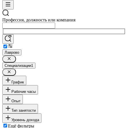
Профессия, должность или компания
Лаврово
Специализации
1
График
Рабочие часы
Опыт
Тип занятости
Уровень дохода
Ещё фильтры