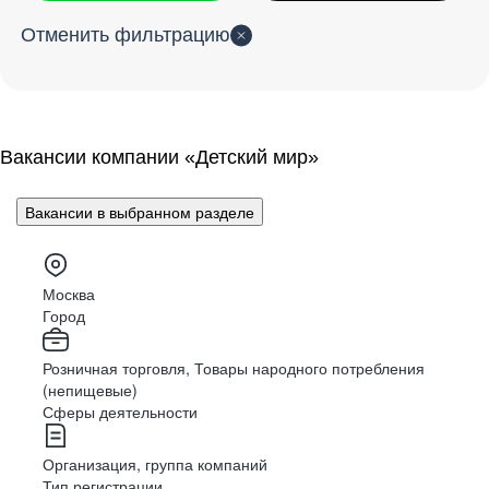
В каждой доставке – путь к
В каждом проекте – открытие
Детского мира, Зоозавра
Сеть магазинов с товарами для домашних
В каждой игрушке –
чья-то
Отменить фильтрацию
животных.
успеху
талантов
и Ещё
мечта
Дарим любовь питомцам вместе
Вакансии
Вакансии
Вакансии
Вакансии
Вакансии
Вакансии компании «Детский мир»
Вакансии в выбранном разделе
Вакансии
Москва
Город
Розничная торговля, Товары народного потребления
(непищевые)
Сферы деятельности
Организация, группа компаний
Мы создали и поддерживаем мобильные
приложения и сайты Детского мира в России,
Тип регистрации