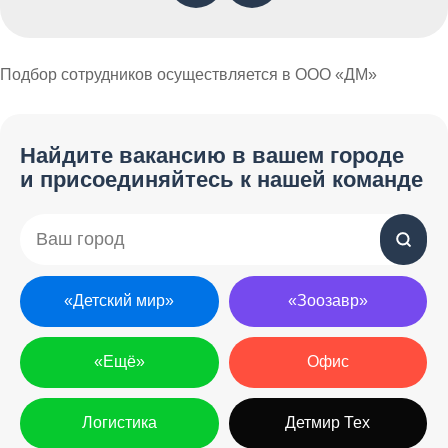
Подбор сотрудников осуществляется в ООО «ДМ»
Найдите вакансию в вашем городе
Логистика
Офис
«Зоозавр»
«Ещё»
Детмир Тех
«Детский мир»
и присоединяйтесь к нашей команде
«Детский мир»
«Зоозавр»
Улучшаем жизнь
«Ещё»
Офис
пользователей, упрощаем
работу сотрудников и растим
Логистика
Детмир Тех
метрики цифровых продуктов