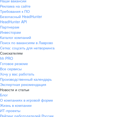
Наши вакансии
товары
и услуги
о дискаунтерах
скорректировать:
млн посещений
Реклама на сайте
и подход к работе
обсудить ситуац
Требования к ПО
Каждый день мы наполняем полки в
число открытий detmir.ru в месяц
Безопасный HeadHunter
руководителем, и
создаём все условия
для работы
с удовольствием
1500
HeadHunter API
навстречу. Отдел
Партнерам
подход руководст
Инвесторам
действительно 
магазинах
Каталог компаний
сотрудников. Есл
Более
Поиск по вакансиям в Лаврово
отличные
идея, её не отмету
39
Сетка: соцсеть для нетворкинга
рассмотрят и, ес
Соискателям
постараются реал
hh PRO
150 +
млн заказов согласно Data Insight
Чувствуется, чт
Готовое резюме
команды прислуш
Все сервисы
в 2023 году Детский мир вошёл в десятку
маршрутов ежедневно — доставляем товары
Хочу у вас работать
сильно мотивиру
Условия, которые вдохновляют
онлайн-магазинов России*
точно и вовремя
Производственный календарь
меня «Детский м
Доход
Любимый бренд детства — вы создаёте то, что
Экспертная рекомендация
надёжное место 
важно миллионам семей
Новости и статьи
Хорошая зарплата, плюс премии и надбавки
адекватным упра
Блог
комфортной атмо
О компаниях в игровой форме
80%
Жизнь в компании
Более 800 человек
ИТ-проекты
Рейтинг работодателей России