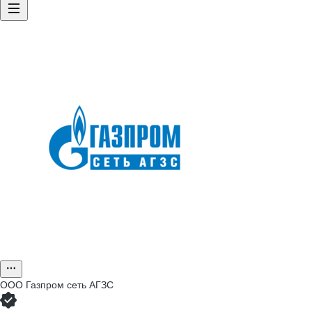
ООО
Газпром сеть АГЗС