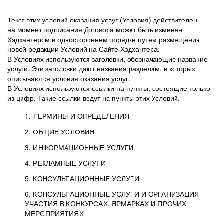
Текст этих условий оказания услуг (Условия) действителен
на момент подписания Договора может быть изменен
Хэдхантером в одностороннем порядке путем размещения
новой редакции Условий на Сайте Хэдхантера.
В Условиях используются заголовки, обозначающие название
услуги. Эти заголовки дают названия разделам, в которых
описываются условия оказания услуг.
В Условиях используются ссылки на пункты, состоящие только
из цифр. Такие ссылки ведут на пункты этих Условий.
1. ТЕРМИНЫ И ОПРЕДЕЛЕНИЯ
2. ОБЩИЕ УСЛОВИЯ
3. ИНФОРМАЦИОННЫЕ УСЛУГИ
1.1. Хэдхантер, или
Хэдхантер, ООО
4. РЕКЛАМНЫЕ УСЛУГИ
HeadHunter, или
«Хэдхантер», ИНН
2.1. Типы и статусы регистрации
5. КОНСУЛЬТАЦИОННЫЕ УСЛУГИ
Исполнитель
7718620740, адрес:
Типы регистрации
3.1. Предоставление доступа к базе данных
2.2. Активация услуг
6. КОНСУЛЬТАЦИОННЫЕ УСЛУГИ И ОРГАНИЗАЦИЯ
125047, г. Москва,
резюме с предложениями Соискателей
Описание и активация
УЧАСТИЯ В КОНКУРСАХ, ЯРМАРКАХ И ПРОЧИХ
2.1.1. Заказчику может быть присвоен один
4.0. Общие условия оказания рекламных услуг
внутригородская
о трудоустройстве с возможностью просмотра
МЕРОПРИЯТИЯХ
из Типов регистраций.
территория
4.0.1. Хэдхантер оказывает Заказчику услугу