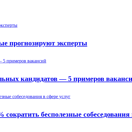
орые прогнозируют эксперты
льных кандидатов — 5 примеров ваканс
% сократить бесполезные собеседования 