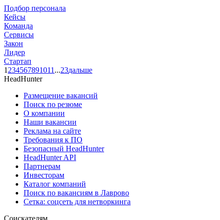
Подбор персонала
Кейсы
Команда
Сервисы
Закон
Лидер
Стартап
1
2
3
4
5
6
7
8
9
10
11
...
23
дальше
HeadHunter
Размещение вакансий
Поиск по резюме
О компании
Наши вакансии
Реклама на сайте
Требования к ПО
Безопасный HeadHunter
HeadHunter API
Партнерам
Инвесторам
Каталог компаний
Поиск по вакансиям в Лаврово
Сетка: соцсеть для нетворкинга
Соискателям