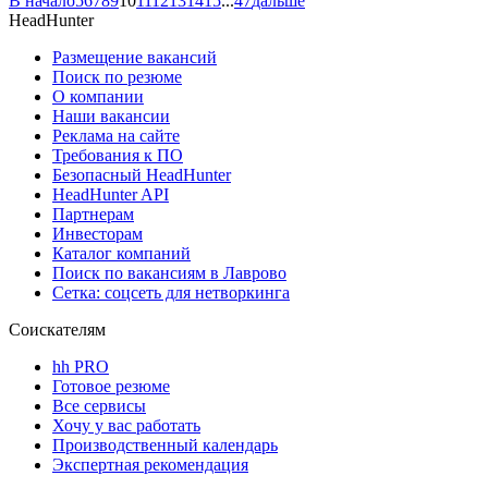
В начало
5
6
7
8
9
10
11
12
13
14
15
...
47
дальше
HeadHunter
Размещение вакансий
Поиск по резюме
О компании
Наши вакансии
Реклама на сайте
Требования к ПО
Безопасный HeadHunter
HeadHunter API
Партнерам
Инвесторам
Каталог компаний
Поиск по вакансиям в Лаврово
Сетка: соцсеть для нетворкинга
Соискателям
hh PRO
Готовое резюме
Все сервисы
Хочу у вас работать
Производственный календарь
Экспертная рекомендация