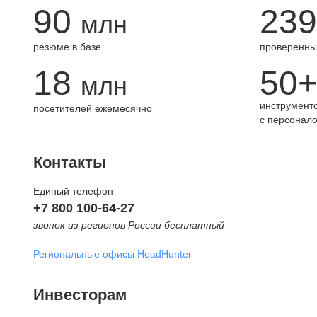
90
239
млн
резюме в базе
проверенны
18
50
млн
инструменто
посетителей ежемесячно
с персонал
Контакты
Единый телефон
+7 800 100-64-27
звонок из регионов России бесплатный
Региональные офисы HeadHunter
Москва
Инвесторам
внутригородская территория