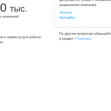
0
разрешения компании.
тыс.
Логотип
х компаний
Брендбук
+
По другим вопросам обращайт
в и сервисов для работы
в раздел
«Помощь»
ом
Санкт-Петербург
Я
ул. Жуковского, д. 19, особняк
ул