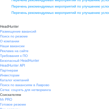
pr@ural.hh.ru
Перечень рекомендуемых мероприятий по улучшению услов
Перечень рекомендуемых мероприятий по улучшению усло
Новосибирск
ул. Большевистская, д. 35,
HeadHunter
помещение 21
Размещение вакансий
Поиск по резюме
+7 383 207-94-64
О компании
pr@nsk.hh.ru
Наши вакансии
Реклама на сайте
Требования к ПО
Безопасный HeadHunter
HeadHunter API
Партнерам
Инвесторам
Каталог компаний
Поиск по вакансиям в Лаврово
Сетка: соцсеть для нетворкинга
Соискателям
hh PRO
Готовое резюме