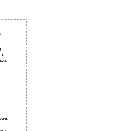
р
а
ru,
каз,
 сети
ого