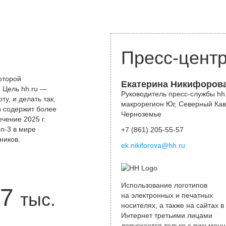
Пресс-цент
оторой
Екатерина Никифоров
 Цель hh.ru —
Руководитель пресс-службы hh.
у, и делать так,
макрорегион Юг, Северный Кав
и содержит более
Черноземье
чение 2025 г.
оп-3 в мире
+7 (861) 205-55-57
ников.
ek.nikiforova@hh.ru
Использование логотипов
7
тыс.
на электронных и печатных
носителях, а также на сайтах в
Интернет третьими лицами
допускается только с письменн